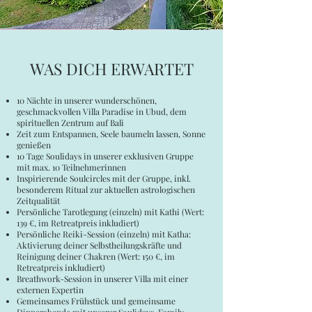
WAS DICH ERWARTET
10 Nächte in unserer wunderschönen,
geschmackvollen Villa Paradise in Ubud, dem
spirituellen Zentrum auf Bali
Zeit zum Entspannen, Seele baumeln lassen, Sonne
genießen
10 Tage Soulidays in unserer exklusiven Gruppe
mit max. 10 Teilnehmerinnen
Inspirierende Soulcircles mit der Gruppe, inkl.
besonderem Ritual zur aktuellen astrologischen
Zeitqualität
Persönliche Tarotlegung (einzeln) mit Kathi (Wert:
139 €, im Retreatpreis inkludiert)
Persönliche Reiki-Session (einzeln) mit Katha:
Aktivierung deiner Selbstheilungskräfte und
Reinigung deiner Chakren (Wert: 150 €, im
Retreatpreis inkludiert)
Breathwork-Session in unserer Villa mit einer
externen Expertin
Gemeinsames Frühstück und gemeinsame
Dinnerabende mit unserer Soulidays-Family